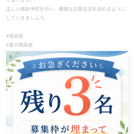
正しい感染予防を行い、健康な日常生活を送れるように
していきましょう。
#感染症
#夏の感染症
#感染症対策
#感染症予防
#プール熱
#ヘルパンギーナ
#手足口病
#b型事業所
#在宅okのb型
#就労継続支援b型
#就労支援b型plusultra