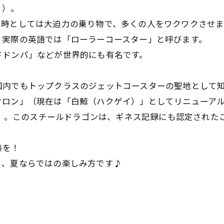
ィ）。
当時としては大迫力の乗り物で、多くの人をワクワクさせ
。実際の英語では「ローラーコースター」と呼びます。
ドドンパ」などが世界的にも有名です。
国内でもトップクラスのジェットコースターの聖地として
クロン」（現在は「白鯨（ハクゲイ）」としてリニューア
00」。このスチールドラゴンは、ギネス記録にも認定された
お問い合わせはこちら
お問い合わせはこちら
策を！
も、夏ならではの楽しみ方です♪