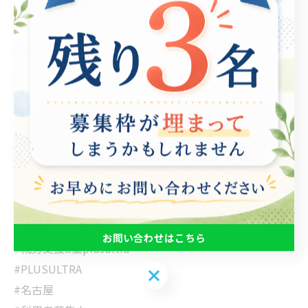
ます。
正しく使って、楽しく紫外線対策をしましょう！
#日焼け止め
#紫外線対策
#spf
#PA
#ノンケミカル
#紫外線吸収剤
#紫外線散乱材
#b型事業所
#就労継続支援b型
お問い合わせはこちら
#就労支援b型plusultra
#PLUSULTRA
お問い合わせはこちら
#名古屋