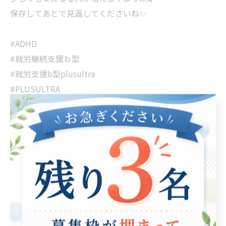
保存してあとで見返してくださいね✨
#ADHD
#就労継続支援ｂ型
#就労支援b型plusultra
#PLUSULTRA
#名古屋
#利用者募集中
< 前のページ
一覧に戻る
次のページ >