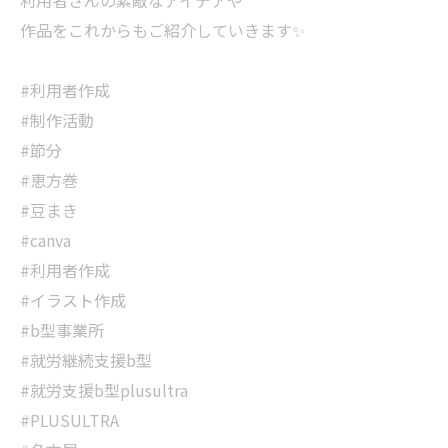
利用者さんの素敵なアイデアや
作品をこれからもご紹介していきます✨
#利用者作成
#制作活動
#節分
#恵方巻
#豆まき
#canva
#利用者作成
#イラスト作成
#b型事業所
#就労継続支援b型
#就労支援b型plusultra
#PLUSULTRA