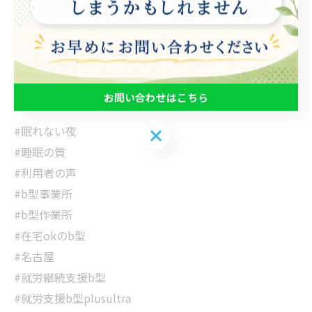
うぞ！
▽▼PLUS ULTRA▼▽
http://plus-ultra2023.com
･･━━･･━━･･━━･･━━････━━･･━━･･━━･･
━━･･
お問い合わせはこちら
#眠れない夜
お問い合わせはこちら
#睡眠の質
#利用者の声
#b型事業所
#b型作業所
#在宅okのb型
#名古屋
#就労継続支援b型
#就労支援b型plusultra