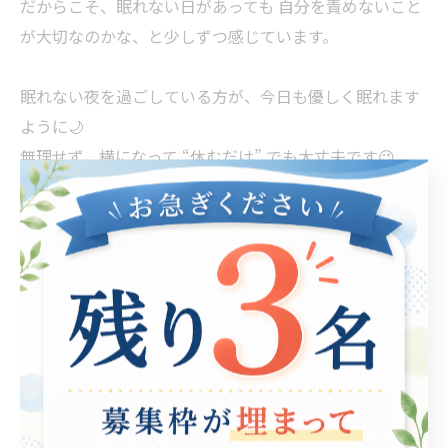
だからこそ、眠れない日があっても 自分を責めないこと
が大切なのかな、と少しずつ感じています。
眠れない夜を過ごしている方が、今日も優しく眠れます
ように🌙
無理せず、横になって “休むだけ” でも大丈夫です😉
ここまでご覧いただき、ありがとうございました🎶
･･━━･･━━･･━━･･━━････━━･･━━･･━━･･
━━･･
PLUS ULTRA では
見学・体験 随時受け付けております☆
お気軽にお問い合わせくださいませ☎️
お問い合わせは下のリンクかプロフィール欄のHPよりど