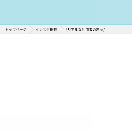
トップページ
インスタ掲載
\リアルな利用者の声📣/