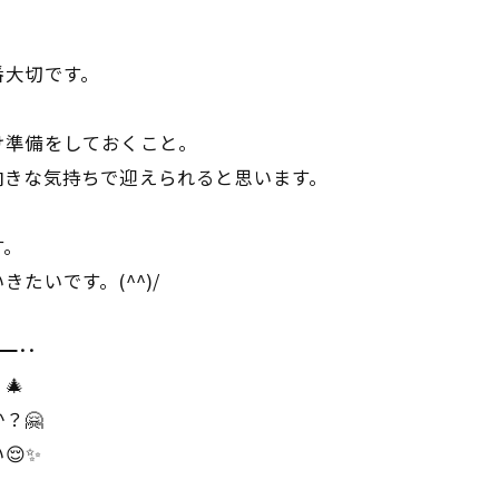
番大切です。
け準備をしておくこと。
向きな気持ちで迎えられると思います。
す。
たいです。(^^)/
━･･
🎄
？🤗
😌✨