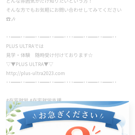
どんな雰囲気かだけ知りたいという方！
そんな方でもお気軽にお問い合わせしてみてください
☎️🎶
･･━━･･━━･･━━･･━━････━━･･━━･･━━･･
PLUS ULTRAでは
見学・体験 随時受け付けております☆
▽▼PLUS ULTRA▼▽
http://plus-ultra2023.com
･･━━･･━━･･━━･･━━････━━･･━━･･━━･･
#在宅就労 #在宅就労支援
#作業ミス #在宅利用者 #在宅利用者募集中
#就労継続支援b型 #就労支援b型plusultra