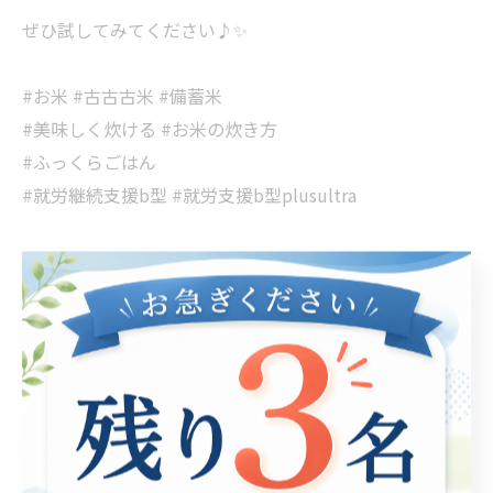
ぜひ試してみてください♪✨
#お米 #古古古米 #備蓄米
#美味しく炊ける #お米の炊き方
#ふっくらごはん
#就労継続支援b型 #就労支援b型plusultra
< 前のページ
一覧に戻る
次のページ >
関連タグ