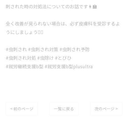
刺された時の対処法についてのお話です👩‍🏫
全く改善が見られない場合は、必ず皮膚科を受診するよ
うにしましょう🧑‍⚕️
#虫刺され #虫刺され対策 #虫刺され予防
#虫刺され対処 #虫除け #とびひ
#就労継続支援b型 #就労支援b型plusultra
< 前のページ
一覧に戻る
次のページ >