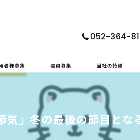
052-364-81
用者様募集
職員募集
当社の特徴
パソコン
在宅支援
気』冬の最後の節目となる
動画編集
ゲーム制作