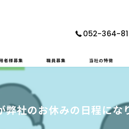
052-364-81
用者様募集
職員募集
当社の特徴
パソコン
在宅支援
が弊社のお休みの日程にな
動画編集
ゲーム制作