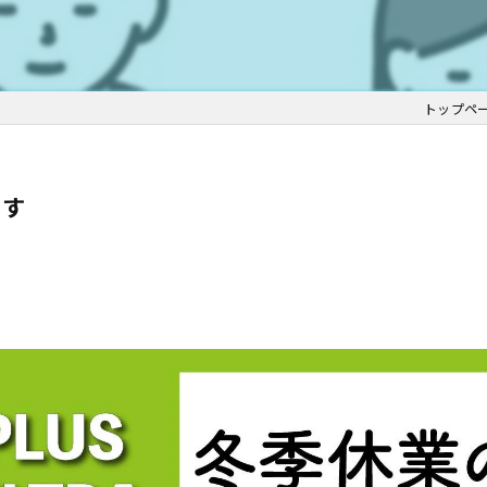
トップペ
ます