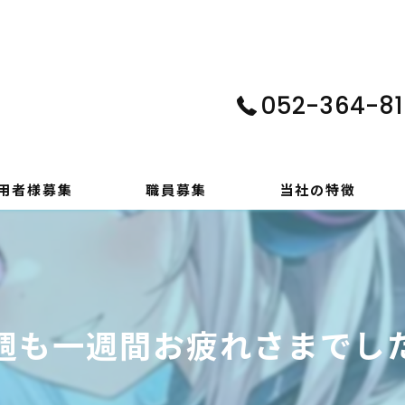
052-364-81
用者様募集
職員募集
当社の特徴
パソコン
在宅支援
週も一週間お疲れさまでし
動画編集
ゲーム制作