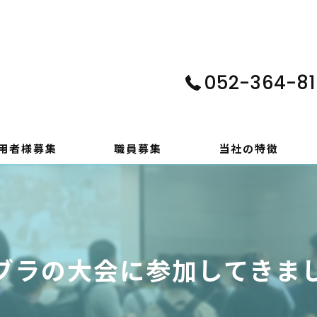
052-364-81
用者様募集
職員募集
当社の特徴
パソコン
在宅支援
ブラの大会に参加してきま
動画編集
ゲーム制作