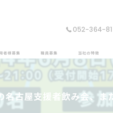
052-364-81
用者様募集
職員募集
当社の特徴
パソコン
在宅支援
名古屋支援者飲み会、まだ
動画編集
ゲーム制作