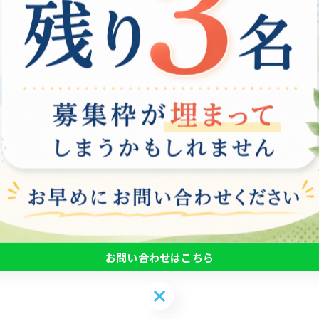
QLSepa-fierJ3qOGyXvklfhNYXGvhAtjpkbE8OVH0Fo-872kh
一覧に戻る
お問い合わせはこちら
お問い合わせはこちら