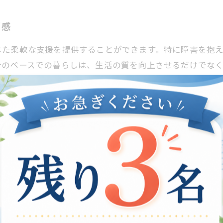
福感
じた柔軟な支援を提供することができます。特に障害を抱
分のペースでの暮らしは、生活の質を向上させるだけでな
新しい趣味に挑戦したり、生活スキルを向上させたりする
独感を軽減する効果も期待できます。さらに、家族とのコ
在宅支援を通じて得られる幸福感は、自己実現や家族の絆
ュニケーションの場
で安心して生活できる環境を提供します。この支援は、日
援によって、利用者は自分のペースで生活できるため、精神
が新たな挑戦をする意欲を引き出します。 特に、数字やデ