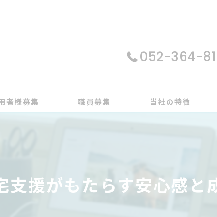
052-364-81
用者様募集
職員募集
当社の特徴
パソコン
在宅支援
宅支援がもたらす安心感と
動画編集
ゲーム制作