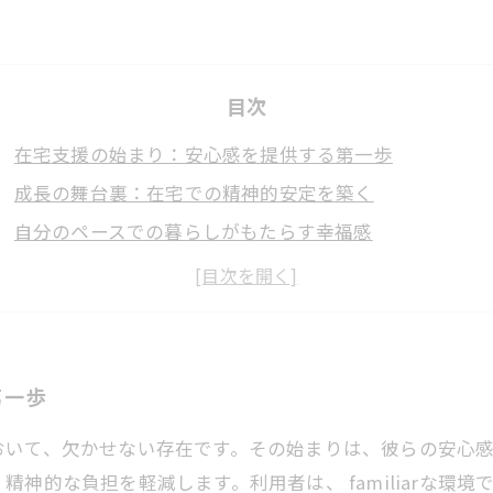
目次
在宅支援の始まり：安心感を提供する第一歩
成長の舞台裏：在宅での精神的安定を築く
自分のペースでの暮らしがもたらす幸福感
家族との絆：在宅支援が作り出すコミュニケーションの
成功事例に学ぶ：在宅支援の実際の効果
未来の在宅支援：さらなる成長に向けた取り組み
安心感と成長を共に育む在宅支援の重要性
第一歩
おいて、欠かせない存在です。その始まりは、彼らの安心
神的な負担を軽減します。利用者は、 familiarな環