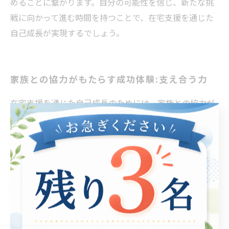
めることに繋がります。自分の可能性を信じ、新たな挑
戦に向かって進む時間を持つことで、在宅支援を通じた
自己成長が実現するでしょう。
家族との協力がもたらす成功体験:支え合う力
在宅支援を通じた自己成長のためには、家族との協力が
欠かせません。特に、障害を持つ方々が自立し、社会で
活躍するためには、家族の理解と支援が重要です。例え
ば、日常生活の中でのタスクを家族が手助けすること
で、自己管理能力が向上し、自分自身の生活をより効率
的にコントロールできるようになります。また、コミュ
ニケーションの機会を増やすことで、社会的なつながり
も強化され、孤独感の軽減につながります。 さらに、家
族と共に目標を設定し、それに向かって努力すること