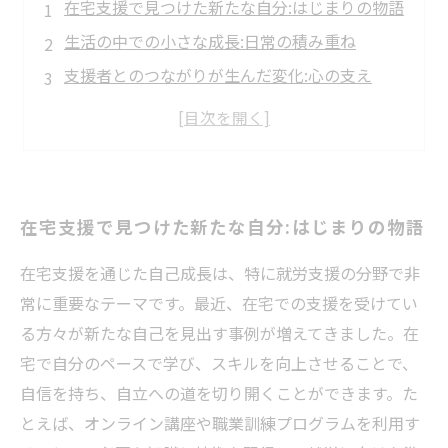
在宅支援で見つけた新たな自分:はじまりの物語
生活の中での小さな成長:日常の積み重ね
支援者とのつながりが生んだ変化:心の支え
自分の可能性を信じて:挑戦の時間
家族との協力がもたらす成功体験:支え合う力
在宅支援がもたらす自立への道:次のステップ
自己成長の旅の終わり:未来への希望
在宅支援で見つけた新たな自分:はじまりの物語
在宅支援を通じた自己成長は、特に就労支援の分野で非
常に重要なテーマです。最近、在宅での支援を受けてい
る方々が新たな自己を見出す事例が増えてきました。在
宅で自分のペースで学び、スキルを向上させることで、
自信を持ち、自立への道を切り開くことができます。た
とえば、オンライン講座や職業訓練プログラムを利用す