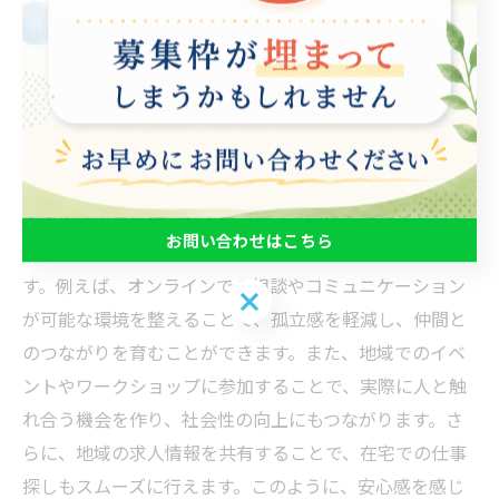
化する方法
近年、在宅での成長支援が注目されています。特に、就
労支援を必要とする方々にとって、安心感を持ちながら
成長を遂げることは重要です。地域とのつながりを強化
することが、その安心感を生む一つの方法です。まず、
地域の就労支援機関やボランティア団体と連携すること
お問い合わせはこちら
で、自宅に居ながらもサポートを受けることができま
す。例えば、オンラインでの相談やコミュニケーション
お問い合わせはこちら
が可能な環境を整えることで、孤立感を軽減し、仲間と
のつながりを育むことができます。また、地域でのイベ
ントやワークショップに参加することで、実際に人と触
れ合う機会を作り、社会性の向上にもつながります。さ
らに、地域の求人情報を共有することで、在宅での仕事
探しもスムーズに行えます。このように、安心感を感じ