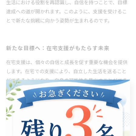
生活における役割を再認識し、自信を持つことで、目標
達成への道が開かれます。このように、支援を受けるこ
とで新たな挑戦に向かう姿勢が生まれるのです。
新たな目標へ：在宅支援がもたらす未来
在宅支援は、個々の自信と成長を促す重要な機会を提供
します。在宅での支援により、自立した生活を送ること
ができるようになり、自身の可能性を見出すことができ
ます。具体的な事例として、在宅支援を受けたAさんの経
験を紹介しましょう。Aさんは、初めは社会参加に対して
不安を抱えていましたが、支援を通じて少しずつ自分の
スキルに気付き、パートタイムの仕事を始めました。彼
女は、自宅での支援が自己肯定感を高め、仕事を通じて
成長するきっかけになったと語ります。このように、在