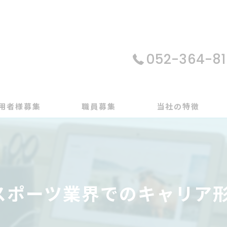
052-364-81
用者様募集
職員募集
当社の特徴
パソコン
在宅支援
スポーツ業界でのキャリア
動画編集
ゲーム制作