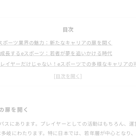
目次
スポーツ業界の魅力：新たなキャリアの扉を開く
成長するeスポーツ：若者が夢を追いかける時代
レイヤーだけじゃない！eスポーツでの多様なキャリアの
スポーツ業界の特性を理解する：成功への第一歩
ャリア形成に必要なスキルとは？求められる人材像
来の働き方を考える：eスポーツ業界での実際のステップ
を掴むためのガイド：eスポーツでのキャリア形成の進め
の扉を開く
アパスにあります。プレイヤーとしての活動はもちろん、運
は多岐にわたります。特に日本では、若年層が中心となり、