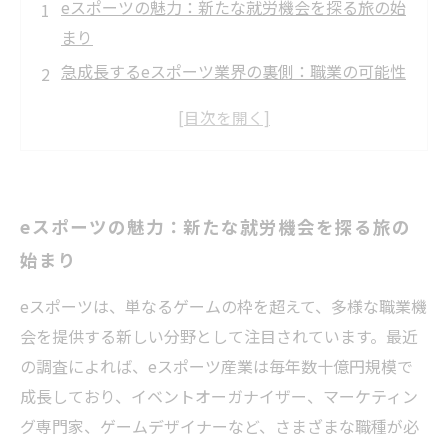
eスポーツの魅力：新たな就労機会を探る旅の始
まり
急成長するeスポーツ業界の裏側：職業の可能性
と挑戦
障がい者や若年層に贈るeスポーツの恩恵
実例から学ぶ、eスポーツ関連の就労支援の取り
組み
eスポーツの魅力：新たな就労機会を探る旅の
eスポーツを活用した新しい支援方法：成功事例
始まり
の紹介
就労支援の未来：eスポーツが開く新たな扉
eスポーツは、単なるゲームの枠を超えて、多様な職業機
eスポーツと共に歩む道：私たちの新しい働き方
会を提供する新しい分野として注目されています。最近
の調査によれば、eスポーツ産業は毎年数十億円規模で
成長しており、イベントオーガナイザー、マーケティン
グ専門家、ゲームデザイナーなど、さまざまな職種が必