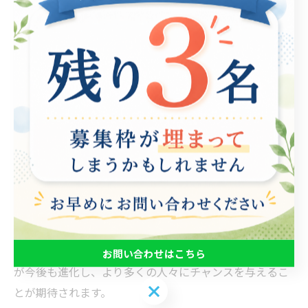
ポーツを取り入れた就労支援プログラムがいくつか登場
しています。たとえば、障がい者支援団体が開催してい
るイベントでは、参加者がeスポーツのトーナメントを
通じて、チームワークやコミュニケーションスキルを磨
くことができると好評です。このようなイベントでは、
実際の職場環境に近い状況を体験することができ、社会
参加を促進します。 また、若年層を対象としたプログラ
ムも増えてきました。専門学校や企業と連携し、eスポー
ツの運営やマーケティングについて学ぶコースが設けら
れており、将来の職業選択に直結するスキルを身につけ
る機会を提供しています。これにより、eスポーツ産業で
のキャリア形成が可能となり、さらなる就労支援の展望
が開かれています。eスポーツを活用した多様な支援方法
お問い合わせはこちら
が今後も進化し、より多くの人々にチャンスを与えるこ
お問い合わせはこちら
とが期待されます。