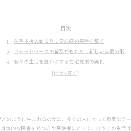
目次
在宅支援の始まり：安心感の基盤を築く
リモートワークの普及がもたらす新しい支援の形
個々の生活を豊かにする在宅支援の実例
コミュニティの絆を強める在宅支援の力
安心感を育む在宅支援の未来とは
在宅支援を通じて見える、心のつながりの重要性
全ての人々が共存するための在宅支援の可能性
く
がどのように生まれるのかは、多くの人にとって重要なテ
。身体的な障害を持つ方や高齢者にとって、自宅での生活