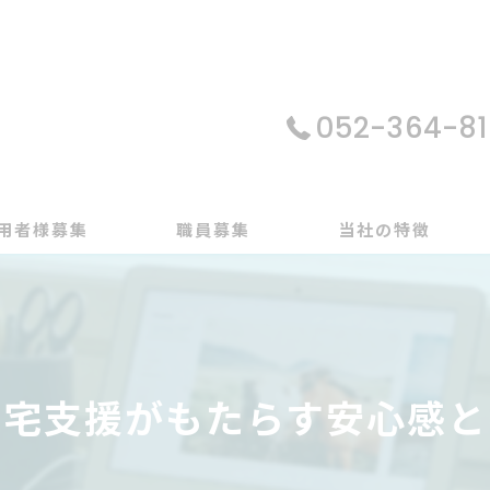
052-364-81
用者様募集
職員募集
当社の特徴
パソコン
在宅支援
在宅支援がもたらす安心感と
動画編集
ゲーム制作