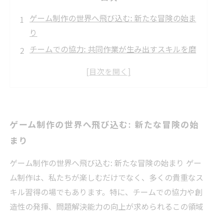
ゲーム制作の世界へ飛び込む: 新たな冒険の始ま
り
チームでの協力: 共同作業が生み出すスキルを磨
こう
創造力を解き放つ: デザインとプログラミングの
魅力
問題解決力とコミュニケーション能力の向上
ゲーム制作の世界へ飛び込む: 新たな冒険の始
自己管理とプロジェクト管理を学ぶ重要性
まり
キャリアの可能性を広げる: ゲーム制作がもたら
す未来
ゲーム制作の世界へ飛び込む: 新たな冒険の始まり ゲー
ゲーム制作を通じて得たスキルの活用法と成長
ム制作は、私たちが楽しむだけでなく、多くの貴重なス
の実感
キル習得の場でもあります。特に、チームでの協力や創
造性の発揮、問題解決能力の向上が求められるこの領域