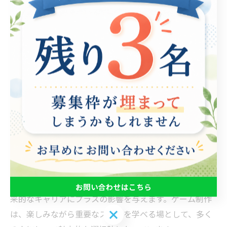
ゲーム制作を通じて学ぶ自己管理とプロジェクト管理の
スキルは、現代の職場環境において非常に重要です。自
己管理は、自分の時間やリソースを最適に使う能力を指
し、ゲーム制作においてはプレイヤーの体験を最大化す
るための重要な要素です。たとえば、ゲームのデザイン
を行う際には、スケジュール通りに進行し、タスクを的
確に管理することが求められます。一方、プロジェクト
管理はチーム全体の活動を調整し、目標を達成するため
の手法です。ゲーム制作では、キャラクターの開発やレ
ベルデザインなど、複数の要素を同時に進行させる必要
があります。このような環境での経験は、参加者にチー
ムワークの重要性やリーダーシップのスキルを教え、将
お問い合わせはこちら
来的なキャリアにプラスの影響を与えます。ゲーム制作
お問い合わせはこちら
は、楽しみながら重要なスキルを学べる場として、多く