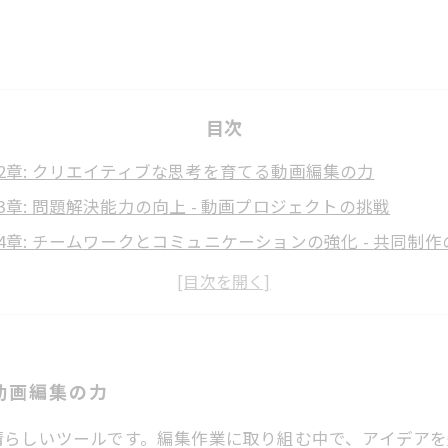
。
目次
2章: クリエイティブな思考を育てる動画編集の力
3章: 問題解決能力の向上 - 動画プロジェクトの挑戦
4章: チームワークとコミュニケーションの強化 - 共同制
5章: 技術習得による自信の向上とアイデンティティの確立
ピローグ: 動画編集が切り開くキャリアの可能性
後のメッセージ: 動画編集を通じて得られる達成感と自己
動画編集の力
晴らしいツールです。編集作業に取り組む中で、アイデア