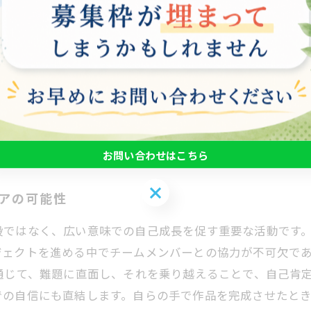
どのように自信の向上と新たなアイデンティティの確立に寄
戸惑いを感じることが多いですが、実際にプロジェクトに
特に、編集ソフトウェアの操作方法やエフェクトの適用方
ことを感じるでしょう。 さらに、動画を完成させた時の達
とで、自己アイデンティティの確立にも寄与します。また、
と向上します。このように、動画編集は単なる技術習得に
お問い合わせはこちら
お問い合わせはこちら
リアの可能性
段ではなく、広い意味での自己成長を促す重要な活動です
ジェクトを進める中でチームメンバーとの協力が不可欠で
通じて、難題に直面し、それを乗り越えることで、自己肯
での自信にも直結します。自らの手で作品を完成させたと