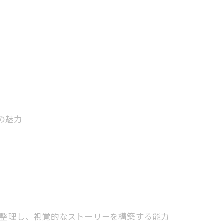
作の魅力
肯定感
を整理し、視覚的なストーリーを構築する能力