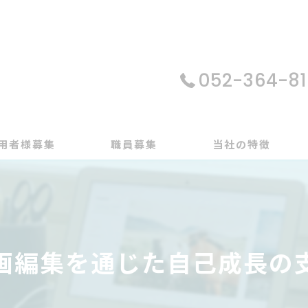
052-364-81
用者様募集
職員募集
当社の特徴
パソコン
在宅支援
画編集を通じた自己成長の
動画編集
ゲーム制作