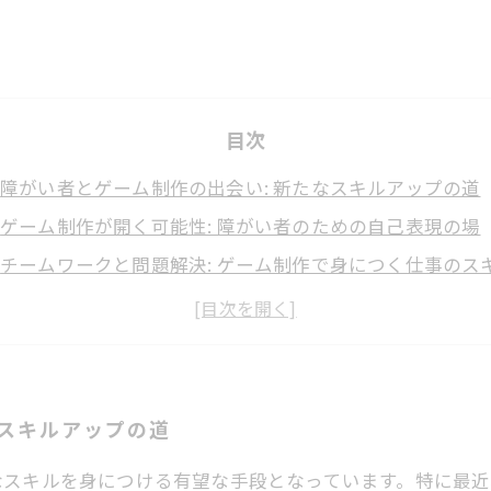
目次
障がい者とゲーム制作の出会い: 新たなスキルアップの道
ゲーム制作が開く可能性: 障がい者のための自己表現の場
チームワークと問題解決: ゲーム制作で身につく仕事のス
成功事例に学ぶ: 障がい者がゲーム制作で得た自信と成果
未来へ向かう一歩: 障がい者の社会参加を促進するゲーム
障がい者のキャリア形成に寄与するゲーム制作の役割
新しい時代の到来: ゲーム制作を通じた障がい者の可能性
なスキルアップの道
なスキルを身につける有望な手段となっています。特に最