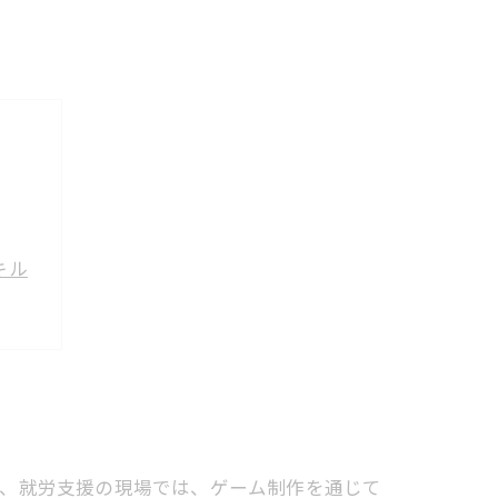
キル
制作
探求
近、就労支援の現場では、ゲーム制作を通じて