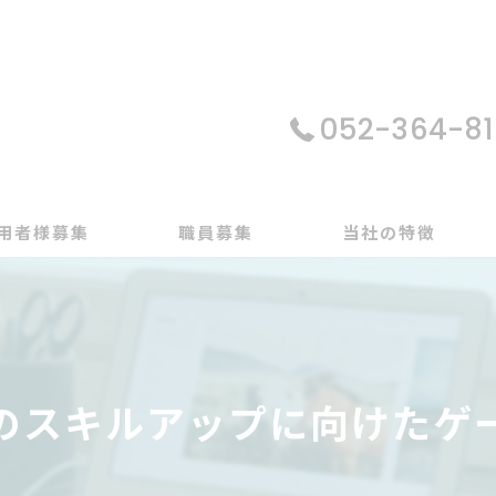
052-364-81
用者様募集
職員募集
当社の特徴
パソコン
在宅支援
のスキルアップに向けたゲ
動画編集
ゲーム制作