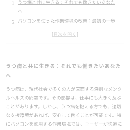
うつ病と共に生きる：それでも働きたいあなた
へ
パソコンを使った作業環境の改善：最初の一歩
を踏み出す
職場での理解と支援：うつ病と戦う仲間たち
就労支援サービスの重要性：心の健康を守るた
めに
うつ病と共に生きる：それでも働きたいあなた
みんなで支え合う職場作り：個々のペースを尊
へ
重して
うつ病に優しい職場環境：成功事例とその秘訣
うつ病は、現代社会で多くの人が直面する深刻なメンタ
未来を見据えて：うつ病からの回復と新たな挑
ルヘルスの問題です。その影響は、仕事にも大きく及ぶ
戦
ことがあります。しかし、うつ病を抱える方でも、適切
な支援環境があれば、安心して働くことが可能です。特
にパソコンを使用する作業環境では、ユーザーが快適に