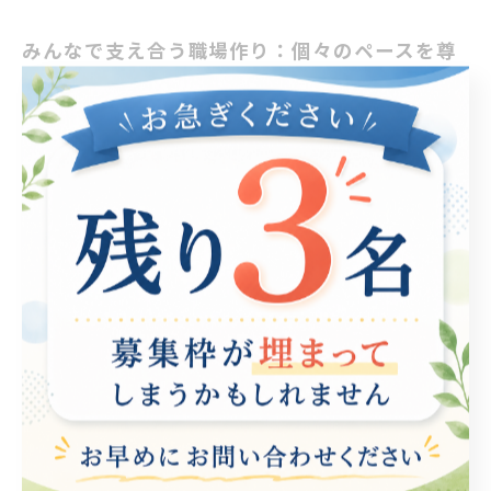
みんなで支え合う職場作り：個々のペースを尊
重して
現代の職場では、うつ病を抱える人々に配慮した環境作
りが求められています。特に、パソコンが中心の作業環
境では、社員のメンタルヘルスが直接的な影響を受ける
ことが多いです。そこで、職場の支援環境を見直すこと
が重要です。 例えば、フレックスタイム制や在宅勤務制
度を導入することで、従業員が自分のペースで働ける環
境を整えることができます。また、定期的なカウンセリ
ングやメンタルヘルス研修を行い、うつ病についての理
解を深めることも大切です。こうした施策は、従業員一
人ひとりが安心して意見を言える雰囲気を作り出し、支
え合う職場文化を育むことにつながります。 さらに、就