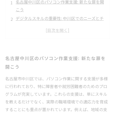
名古屋中川区のパソコン作業支援: 新たな扉を開
こう
デジタルスキルの重要性: 中川区でのニーズとチ
ャレンジ
実際の支援プログラム: 障害者や就労困難者の声
を聞いて
成長を促すトレーニング: スキルアップのための
名古屋中川区のパソコン作業支援: 新たな扉を
具体的ステップ
開こう
成功事例に学ぶ: 支援を受けた人々のストーリー
中川区の支援団体紹介: 誰がどのように助けてい
名古屋市中川区では、パソコン作業に関する支援が多様
るか
に行われており、特に障害者や就労困難者のためのプロ
パソコン作業支援の未来: あなたも一歩踏み出そ
グラムが充実しています。これらの支援は、単にスキル
う
を教えるだけでなく、実際の職場環境での適応力を育成
することにも重点が置かれています。例えば、地域の支