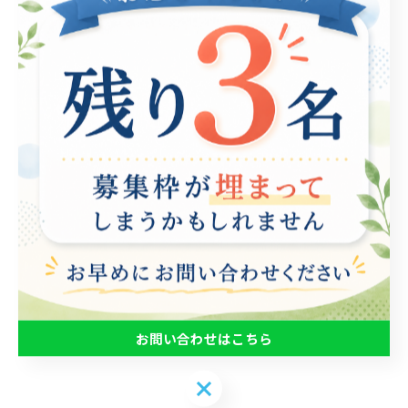
テーマは、支援を受けた人々の実際の成功事例に焦点を
当てます。これまでの支援プログラムを通じて、自己の
スキルを磨いたり、自信を持って職場で働けるようにな
った人々のストーリーを紹介します。たとえば、ある参
加者は、基礎的なパソコンスキルを習得し、今では地域
の企業で事務職として活躍しています。支援団体のトレ
ーナーは、個々のニーズに応じたカスタマイズプログラ
ムを提供し、実践的な課題を通じて日々の業務に役立つ
スキルを習得できるようサポートしています。これらの
成功事例は、中川区における支援の重要性を再認識させ
てくれるものであり、今後もさらなる支援が求められま
す。皆様もこのブログを通じて、パソコンスキルを身に
つけることに挑戦してみませんか？
お問い合わせはこちら
お問い合わせはこちら