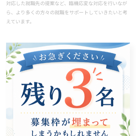
対応した就職先の提案など、臨機応変な対応を行いなが
ら、より多くの方々の就職をサポートしていきたいと考
えています。
就職活動に必須のスキル
就職活動において、必ず必要なのがスキルです。特に就
労支援業界においては、求職者に最適な職場を探すため
に、さまざまなスキルが求められます。まず第一に必要
なのがコミュニケーションスキルです。求職者との面談
や企業との調整など、人とのかかわりが多い仕事となり
ますので、円滑なコミュニケーションが求められます。
また、問題解決能力や分析力が必要です。求職者の悩み
や状況に合わせた最適な転職支援を提供するために、根
拠に基づいた具体的なアドバイスが求められます。さら