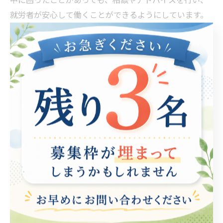
就労者が安心して働くことができるようにしています。
私たちは、障がいを抱える方にとって働くことが困難だ
と思われる問題を、一緒に解決していきたいと考えてい
ます。私たちと一緒に、障がいを抱える方の就労支援に
取り組んでみませんか？私たちは、常に就労者の立場に
立った想いを持ち、一人一人に合ったサポートを提供し
ています。
社会で役立つ力を身につける！
社会で役立つ力という言葉には、様々な要素が含まれて
います。例えば、基本的なマナーやコミュニケーション
能力、仕事に必要なスキルや知識、そして自己管理能力
などです。これらの力を身につけることで、就労支援を