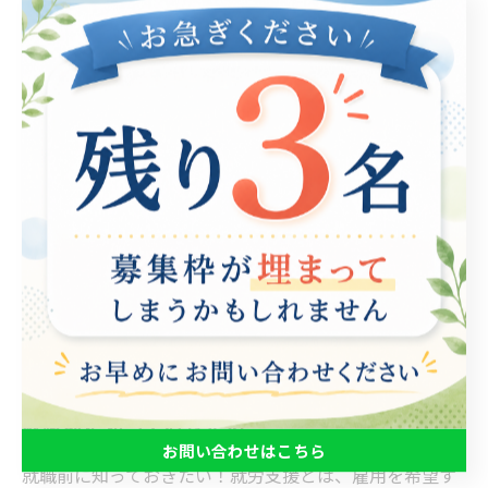
同じ立場の仲間と情報交換しよう！
就労支援に携わる仲間同士で情報交換を行おう！当たり
前のことではありますが、同じ立場に立つ仲間同士が集
まることは非常に重要です。不安や疑問を共有し、お互
いの知識や経験を活かしながら、より良いサポートを提
供することができます。また、職場においても協力し、
助け合いながら仕事に取り組むことで、より良い結果を
生み出すことができます。今後も仲間間のコミュニケー
ションを大切にし、支援力を高めていきましょう！
就職前に知っておきたい！
お問い合わせはこちら
就職前に知っておきたい！就労支援とは、雇用を希望す