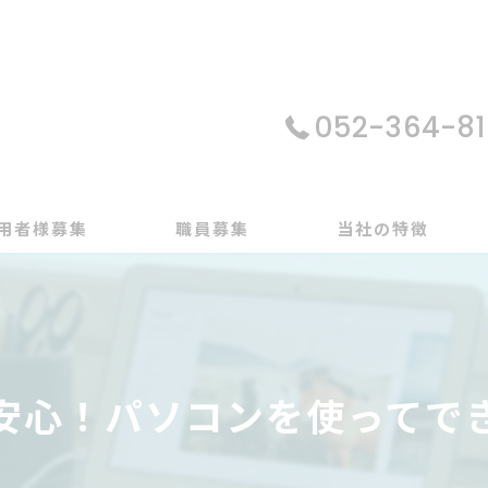
052-364-81
用者様募集
職員募集
当社の特徴
パソコン
在宅支援
安心！パソコンを使ってで
動画編集
ゲーム制作