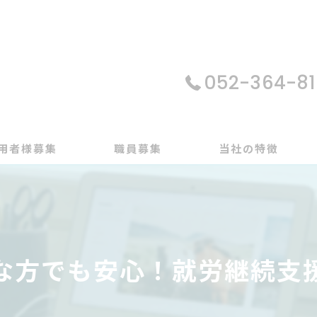
052-364-81
用者様募集
職員募集
当社の特徴
パソコン
在宅支援
な方でも安心！就労継続支
動画編集
ゲーム制作