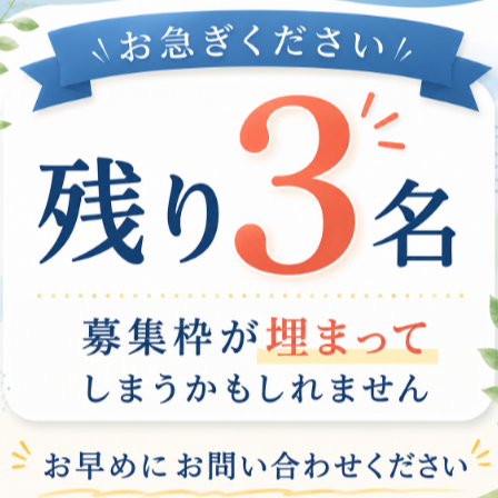
し、パソコンに慣れていない方は操作方法がわからず、仕事
作に必要なスキルの習得をサポートしています。具体的に
利用方法まで、幅広く指導しています。また、それぞれの
向けて、パソコン操作が必要となる方はぜひ、弊社の就労
トルからもわかるように、弊社では就労支援を通じてパソ
た業務が主流となっており、パソコンスキルは必須のスキル
くいらっしゃるため、弊社では基礎から教えるカリキュラ
とで、就職後にすぐに活かせるスキルを身につけることが
のチャンスを手にすることができます。私たちが全力でサ
一覧に戻る