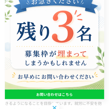
じる方に役立ちます。就労に不安を感じる原因は様々で
あり、障がいや精神疾患、過去のトラウマ、経験不足な
ど、人それぞれです。そのため、支援プログラムは個々
のニーズに合わせてカスタマイズされています。 具体的
な支援プログラムには、就労前の準備から就労後のフォ
ローアップまで幅広くあります。就労前の準備では、自
分自身の強みや興味、希望する職種を見つけるためのカ
ウンセリングや、履歴書作成や面接指導などが提供され
ます。また、職場に慣れるための仮想職場体験プログラ
ムや就労実習、紹介先企業との面談支援も行われます。
就労後のフォローアップでは、就労中に生じた問題や悩
みに対しての相談窓口や、職場に適応するためのトレー
ニングなどがあります。支援サービスを受けること
お問い合わせはこちら
で、“自分にできる仕事” を見つけ、自信を持って就労で
きるようになることを目指しています。就労に不安を抱
お問い合わせはこちら