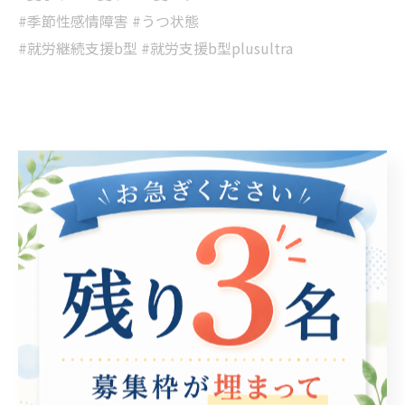
#季節性感情障害 #うつ状態
#就労継続支援b型 #就労支援b型plusultra
< 前のページ
一覧に戻る
次のページ >
関連タグ
#就労継続支援B型