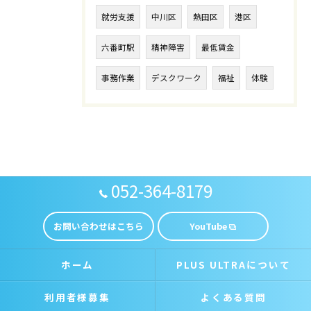
就労支援
中川区
熱田区
港区
六番町駅
精神障害
最低賃金
事務作業
デスクワーク
福祉
体験
052-364-8179
お問い合わせはこちら
YouTube
ホーム
PLUS ULTRAについて
利用者様募集
よくある質問