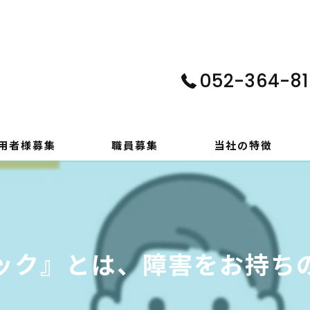
052-364-81
用者様募集
職員募集
当社の特徴
パソコン
在宅支援
ク』とは、障害をお持ちの
動画編集
ゲーム制作