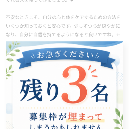
不安なときこそ、自分の心と体をケアするための方法を
いくつか知っておくと安心です。少しずつ心が穏やかに
なり、自分に自信を持てるようになると良いですね。✨
💪
--------------------------------------------------------
就労継続支援B型事業所PLUS ULTRA
🌼利用者さん募集中(見学もお気軽に！)
📍愛知県名古屋市中川区十番町２丁目６−１ KAEDEビル
２階
🚉六番町駅（3番出口）から徒歩５分
📱052-364-8179