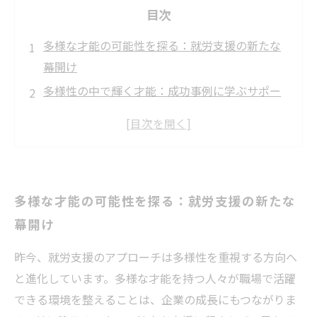
目次
多様な才能の可能性を探る：就労支援の新たな
幕開け
多様性の中で輝く才能：成功事例に学ぶサポー
トのキーポイント
一人ひとりの特性を活かす：進化する就労支援
のアプローチ
新しい視点での多様な人材育成：実践例から見
多様な才能の可能性を探る：就労支援の新たな
えた成果
幕開け
職場の多様性を高めるための具体的な取り組み
未来の就労支援が目指すべき方向性とは？
昨今、就労支援のアプローチは多様性を重視する方向へ
多様な才能が生きる職場へ：誰もが輝く未来の
と進化しています。多様な才能を持つ人々が職場で活躍
実現に向けて
できる環境を整えることは、企業の成長にもつながりま