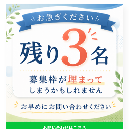
職場の多様性を高めるための具体的な取り組み
職場の多様性を高めるための具体的な取り組みとして、
いくつかの先進的なアプローチが注目を集めています。
まず、企業内でのメンター制度の強化が挙げられます。
この制度では、多様な背景を持つ社員がパートナーシッ
プを結び、知識や経験を共有することで、お互いの潜在
能力を引き出すことができます。 次に、フレキシブルな
勤務形態の導入です。リモートワークや時短勤務など、
個々のライフスタイルに合わせた働き方を提供すること
で、多様な才能を持つ人々がそれぞれの強みを発揮しや
すくなります。 また、トレーニングやワークショップを
通じたスキルアップの機会を設けることも重要です。具
体的な事例として、特定のニーズを持つ社員を対象とし
お問い合わせはこちら