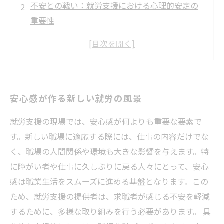
不安との戦い：就労支援における心理的安定の
重要性
成功事例に学ぶ！安心感がもたらす職場の変化
求職者と支援者が共に築く安心のコミュニケー
ション
職場環境を整える：安心感の基盤作り
安心感が作る新しい就労の風景
未来への道：安心感を基にした持続可能な雇用
支援
就労支援の現場では、安心感が何よりも重要な要素で
共に笑顔で働くために：安心感を広げる取り組
す。新しい職場に適応する際には、仕事の内容だけでな
み
く、職場の人間関係や環境も大きな影響を与えます。特
に障がい者や仕事に久しぶりに戻る人々にとって、安心
感は職業生活をスムーズに進める基盤となります。この
ため、就労支援の提供者は、求職者が感じる不安を軽減
するために、多様な取り組みを行う必要があります。 具