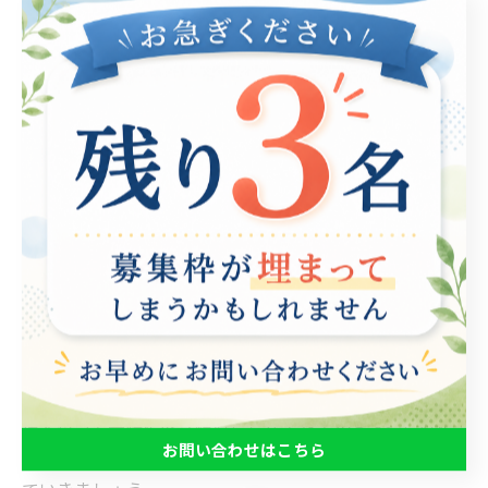
す。特に障がい者や長期雇用の経験がない求職者にとっ
て、新しい職場環境に慣れるためには、精神的な安定が
必要です。職場環境を整えるためには、まずコミュニケ
ーションが重要です。支援者は求職者との信頼関係を築
き、オープンな対話を促進することで、安心感を生み出
します。さらに、明確な業務内容と役割分担を提示する
ことも大切です。仕事内容が明確であれば、求職者はそ
の期待に応えやすくなり、自己成長を実感しやすくなり
ます。また、静かで快適な作業環境を提供することで、
集中力を高め、ストレスを軽減することが可能です。成
功事例として、職場内でのメンター制度を取り入れる企
業では、新人は安心して質問できる場を持つことで、自
信を持って業務に取り組むことができています。これに
お問い合わせはこちら
より、雇用者と求職者の双方が安心できる職場を実現し