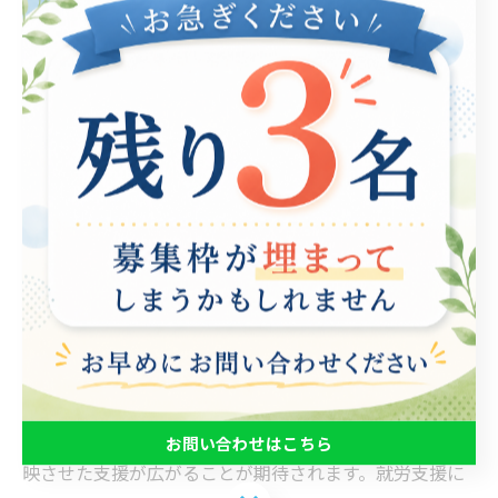
就労支援において、利用者の声を反映した支援の重要性
は、実際の成功事例を通じて明らかになります。ある支
援センターでは、利用者からのフィードバックをもとに
プログラムを見直し、多様なニーズに応える方法を模索
しました。例えば、職場体験の機会を増やしたり、個別
のカウンセリングを強化したりすることで、利用者の自
己理解を深め、就労意欲を高めることに成功しました。
また、利用者自身が意見を発表する場を設けることで、
彼らの自己肯定感が向上しました。その結果、参加者が
積極的に取り組む姿勢を見せ、就職率も上昇しました。
これらの事例は、利用者の声を大切にすることで、支援
の質が向上し、彼らの生活が豊かになることを示してい
ます。今後も、現場での実践を通じて、利用者の声を反
お問い合わせはこちら
映させた支援が広がることが期待されます。就労支援に