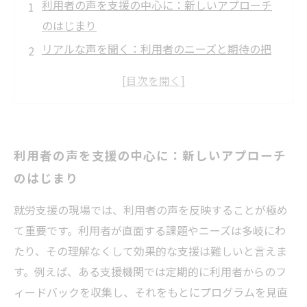
利用者の声を支援の中心に：新しいアプローチ
のはじまり
リアルな声を聞く：利用者のニーズと期待の把
握
データに基づく改善：フィードバックを活かし
た支援プログラム
自己肯定感の向上：利用者からの意見を反映す
利用者の声を支援の中心に：新しいアプローチ
る意義
のはじまり
成功事例に学ぶ：利用者の声がもたらした変化
就労支援の未来：利用者参加型支援の可能性
就労支援の現場では、利用者の声を反映することが極め
まとめ：利用者の声が支援を変える力について
て重要です。利用者が直面する課題やニーズは多岐にわ
考える
たり、その理解なくして効果的な支援は難しいと言えま
す。例えば、ある支援機関では定期的に利用者からのフ
ィードバックを収集し、それをもとにプログラムを見直