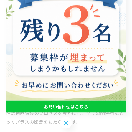
を求められる分野です。多様性を生かした動画編集サポ
ートでは、異なる背景や経験を持つ人々が集い、それぞ
れのユニークな視点を活用しています。これにより、従
来の枠を超えたアイディアが生まれ、革新的な成果物が
生まれるのです。 特に、就労支援業界においては、多様
な人材が協力することで新たな発見や解決策が生まれま
す。例えば、視覚障害者や外国人など、普段触れること
の少ない視点を加えることで、視聴者に新たな感動や気
づきを提供できる動画が制作されます。これが多様性の
力です。 さらに、多様性を重視することで、組織の活性
化も図れます。多様な意見や価値観が交わることで、変
化に柔軟に対応する力が育まれます。このように、多様
お問い合わせはこちら
性は動画編集のプロセスを豊かにし、全ての関係者にと
お問い合わせはこちら
ってプラスの影響をもたらします。