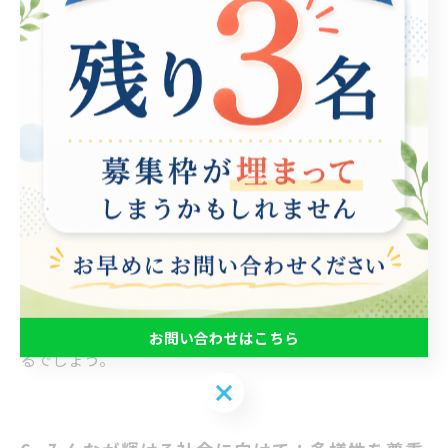
能を受け入れる動きが見られます。この変化は、福祉分
野の専門家や企業の取り組みによって促進されていま
す。具体的には、雇用者がこれらの個々の特性を把握
し、適切な職場環境を整えることで、多様な人材がその
能力を発揮できる場が増加しています。 また、テクノロ
ジーの進化も大きな影響を与えています。リモートワー
クの普及や支援技術の発展により、物理的な障壁が解消
され、多くの就労機会が創出されました。これらの取り
組みは、成功事例として取り上げられ、他の組織への良
い影響を与えています。やがて、こうした社会全体の意
識の変革が、未来の就労支援の在り方をさらに進化させ
お問い合わせはこちら
るでしょう。
お問い合わせはこちら