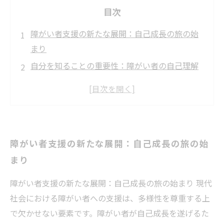
目次
障がい者支援の新たな展開：自己成長の旅の始
まり
自分を知ることの重要性：障がい者の自己理解
の促進
コミュニケーション能力を磨く：社会参加の第
一歩
進路選択の支援：未来への扉を開く方法
障がい者支援の新たな展開：自己成長の旅の始
障がい者の自己成長を支える多角的アプローチ
まり
支援の実践例：成功事例から学ぶ障がい者支援
共に歩む未来：障がい者が自立した生活を実現
障がい者支援の新たな展開：自己成長の旅の始まり 現代
するために
社会における障がい者への支援は、多様性を尊重する上
で欠かせない要素です。障がい者が自己成長を遂げるた