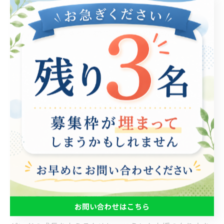
障がい者の自己成長を支える多角的アプローチ
障がい者が自己成長を遂げるためには、多角的なアプロ
ーチが重要です。まず、職業スキルの向上はもちろんの
こと、自己理解や自己肯定感を高める支援が欠かせませ
ん。自己理解を深めることで、自分の強みや弱みを把握
し、適切な目標設定が可能になります。 次に、コミュニ
ケーション能力の向上も大切です。障がい者が進路選択
を行う際、また職場での人間関係を築く際には、効果的
なコミュニケーションが必要不可欠です。 さらに、個々
の障がいに応じた支援策を講じることが求められます。
例えば、特定の障がいに特化した講座やトレーニングを
提供することで、彼らが自立した生活を送るための具体
お問い合わせはこちら
的なスキルを習得できるようになります。 私たちは、障