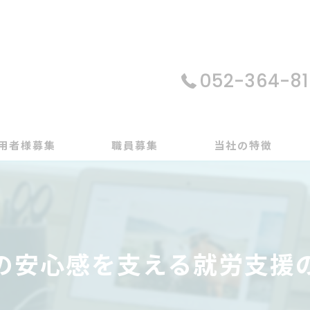
052-364-81
用者様募集
職員募集
当社の特徴
パソコン
在宅支援
の安心感を支える就労支援
動画編集
ゲーム制作