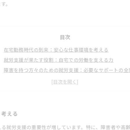
ます。
目次
在宅勤務時代の到来：安心な仕事環境を考える
就労支援が果たす役割：自宅での労働を支える力
障害を持つ方々のための就労支援：必要なサポートの全
リモートワークでの心の健康：安心感の確保に向けて
在宅就労の未来：個々のニーズに応える支援の重要性
就労支援を受けた成功事例：自分の力を社会に活かす
安心して働くために：就労支援がもたらす生活の質の向
を考える
える就労支援の重要性が増しています。特に、障害者や高