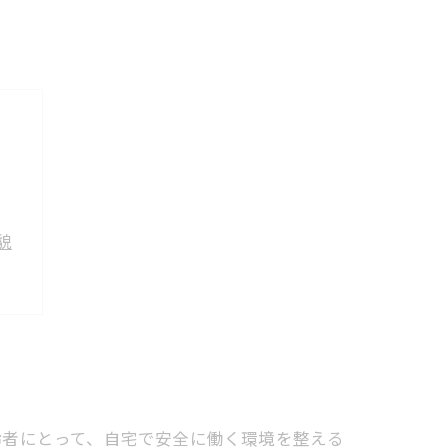
貌
上
齢者にとって、自宅で安全に働く環境を整える