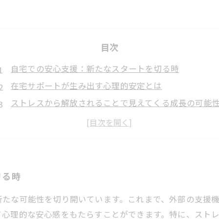
目次
自宅での安心支援：新たなスタートを切る時
在宅サポートが生み出す心理的安定とは
ストレスから解放されることで見えてくる成長の可能
自分のペースで進む：柔軟な支援がもたらすメリット
成功事例から学ぶ自宅支援の真実
自宅で感じる安心感がもたらす生活の質の向上
就労支援の未来：自宅での安心した環境の重要性
切る時
新たな可能性を切り開いています。これまで、外部の支援
て心理的な安心感をもたらすことができます。特に、スト