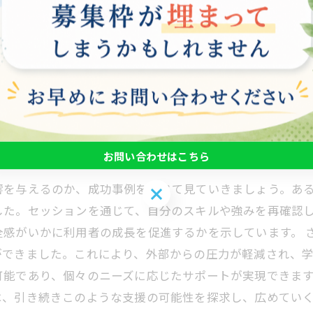
トレスの少ない空間で自己肯定感やモチベーションの向上
。例えば、一人一人のペースに合わせたプログラムが組ま
で、利用者は自信を持って社会復帰へ向けて取り組むこと
て自らのペースで進めた結果、充実した職場を得ることが
しょう。自宅での安心した支援がもたらす効果は、現代社
お問い合わせはこちら
響を与えるのか、成功事例を通じて見ていきましょう。あ
お問い合わせはこちら
した。セッションを通じて、自分のスキルや強みを再確認
全感がいかに利用者の成長を促進するかを示しています。 
ができました。これにより、外部からの圧力が軽減され、
能であり、個々のニーズに応じたサポートが実現できます
は、引き続きこのような支援の可能性を探求し、広めてい