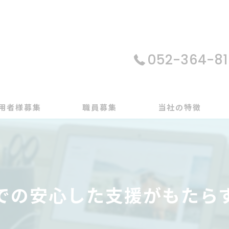
052-364-81
用者様募集
職員募集
当社の特徴
パソコン
在宅支援
での安心した支援がもたら
動画編集
ゲーム制作