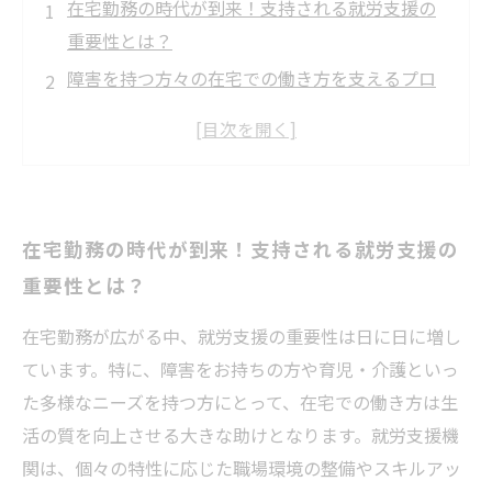
在宅勤務の時代が到来！支持される就労支援の
重要性とは？
障害を持つ方々の在宅での働き方を支えるプロ
ジェクトの紹介
育児・介護と両立するための在宅勤務の成功事
例を探る
実績ある就労支援機関の取り組みが安心感を生
在宅勤務の時代が到来！支持される就労支援の
む理由
重要性とは？
利用者の声から学ぶ、在宅勤務での快適な働き
方とは
在宅勤務が広がる中、就労支援の重要性は日に日に増し
支援が実現する、在宅での生活の質向上ストー
ています。特に、障害をお持ちの方や育児・介護といっ
リー
た多様なニーズを持つ方にとって、在宅での働き方は生
活の質を向上させる大きな助けとなります。就労支援機
関は、個々の特性に応じた職場環境の整備やスキルアッ