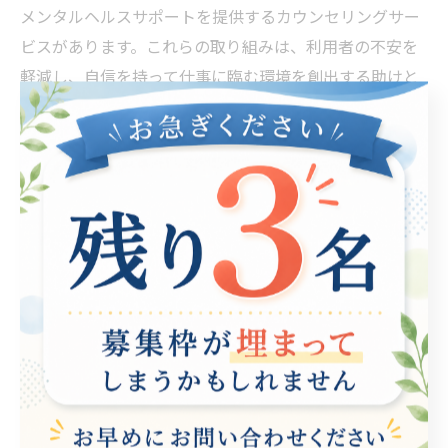
メンタルヘルスサポートを提供するカウンセリングサー
ビスがあります。これらの取り組みは、利用者の不安を
軽減し、自信を持って仕事に臨む環境を創出する助けと
なっています。また、成功事例として、支援を受けた利
用者が新しい職場で能力を活かし、充実した仕事を続け
ている例も多く見られます。このような実績を通じて、
在宅での安心感を生む支援の重要性が改めて浮き彫りと
なります。
利用者の声から学ぶ、在宅勤務での快適な働き
方とは
在宅勤務の普及は、多くの人々に新たな働き方の選択肢
を提供しています。特に障害を持つ方や育児・介護を行