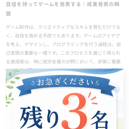
自信を持ってゲームを発表する：成果発表の瞬
間
ゲーム制作は、クリエイティブなスキルを育むだけでな
く、自信を高める手段でもあります。ゲームのアイデア
を考え、デザインし、プログラミングを行う過程は、自
己表現の重要な一環です。このプロセスを通じて得られ
る達成感は、特に就労支援の分野において、非常に重要
です。その理由は、ゲーム制作がチームでの協力や問題
解決能力を養うのに役立つからです。 成果発表の瞬間
は、特に特筆すべきです。自分たちの作り上げた作品を
他者に見せることで、参加者は自身の努力と成果を実感
します。この体験は自己肯定感を促進し、次のプロジェ
クトに挑む意欲を高めます。また、他者からのフィード
バックも受け取ることで、さらなる成長の糧となりま