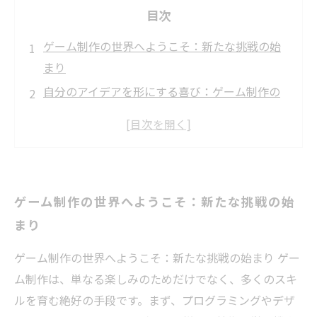
目次
ゲーム制作の世界へようこそ：新たな挑戦の始
まり
自分のアイデアを形にする喜び：ゲーム制作の
魅力
チームでの協力が生む力：共同制作の重要性
スキルの向上：プログラミングとデザインの実
践
ゲーム制作の世界へようこそ：新たな挑戦の始
自信を持ってゲームを発表する：成果発表の瞬
まり
間
ゲーム制作から学ぶ人生の教訓：自己成長の旅
ゲーム制作の世界へようこそ：新たな挑戦の始まり ゲー
未来の可能性を信じて：ゲーム制作が開く新し
ム制作は、単なる楽しみのためだけでなく、多くのスキ
い扉
ルを育む絶好の手段です。まず、プログラミングやデザ