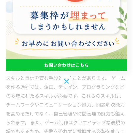
す。 ゲーム制作を通じて育まれるスキルは、就職活動や
職場での実務にも大きな影響を与えるため、ぜひ挑戦し
てみてください。
ゲーム制作から学ぶ人生の教訓：自己成長の旅
ゲーム制作は、単なる娯楽のための活動ではありませ
お問い合わせはこちら
ん。特に就労支援の分野において、ゲーム制作は重要な
スキルと自信を育む手段となることがあります。 ゲーム
お問い合わせはこちら
を作る過程では、企画、デザイン、プログラミングなど
の多岐にわたるスキルが必要です。これらのスキルは、
チームワークやコミュニケーション能力、問題解決能力
を高めるだけでなく、自己管理や時間管理の能力も鍛え
られます。 また、ゲーム制作はクリエイティブな表現の
場でもあるため、失敗を恐れずに挑戦する姿勢を養うこ