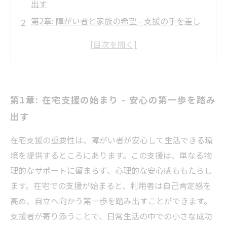
出す
第2章: 障がい者と家族の希望 - 支援の手を差し
伸べる
第3章: 社会参加の道 - 成長のための支援の重要
性
第4章: 事例から学ぶ - 成功する在宅支援の実践
第1章: 在宅支援の始まり - 安心の第一歩を踏み
第5章: 地域との連携 - 自立への道を拓く
出す
第6章: 在宅支援の未来 - さらなる安心と成長を
目指して
在宅支援の重要性は、障がい者が安心して生活できる環
第7章: 新たな一歩 - 在宅支援を通じた生活の充
境を提供するところにあります。この支援は、単なる物
実
理的なサポートに留まらず、心理的な安心感ももたらし
ます。在宅での支援が始まると、利用者は自己肯定感を
高め、自立へ向かう第一歩を踏み出すことができます。
支援者が寄り添うことで、日常生活の中での小さな成功