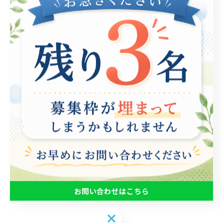
ことで、障がい者が安心して自立した生活を送るための
重要な手段です。特に地域との連携が重要であり、地域
のリソースを活用することで、より充実した支援が可能
になります。例えば、地域でのコミュニケーションを促
進することで、障がい者は自分の本来の能力を発揮しや
すくなります。また、地域と連携を深めることで、新た
な支援システムの構築や情報共有が効率的に行えるよう
になります。これにより、本人のみならず、その家族に
も安心感を提供することができます。具体的な取り組み
としては、地域ボランティアとの協力や、地域の行事へ
の参加を通じて、社会参加の機会を増やすことが挙げら
れます。こうした地域との連携を通じて、障がい者の自
立支援がより効果的になり、全体的な社会の理解も深ま
お問い合わせはこちら
るのです。
お問い合わせはこちら