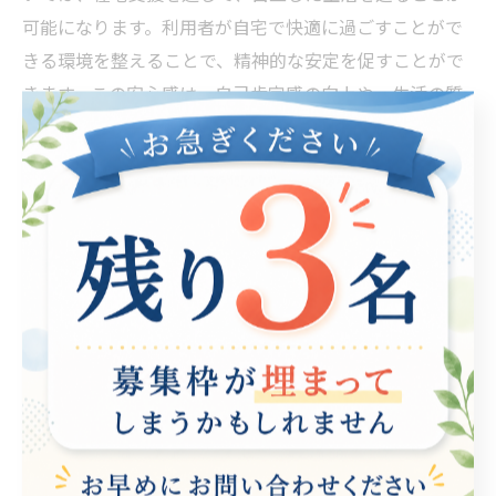
可能になります。利用者が自宅で快適に過ごすことがで
きる環境を整えることで、精神的な安定を促すことがで
きます。この安心感は、自己肯定感の向上や、生活の質
の改善にもつながります。 また、在宅支援を受けること
で、利用者自身の成長も期待できます。在宅での作業や
活動を通じて、新たなスキルを身につけたり、日常生活
の中での課題解決能力を高めることができます。これに
より、就労の機会が広がり、社会参加への意識も高まり
ます。したがって、在宅支援は単なる生活支援に留まら
ず、利用者の社会的な成長にも大きな影響を与えると言
えるでしょう。
支援の中での私のストーリー：成長の軌跡