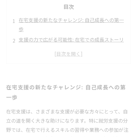
目次
在宅支援の新たなチャレンジ: 自己成長への第一
歩
支援の力で広がる可能性: 在宅での成長ストーリ
ー
自宅で見つけた新しい自分: 支援がもたらす変化
在宅支援による自己成長: 課題を乗り越える力
成功への道: 在宅支援で自信を持つようになった
在宅支援の新たなチャレンジ: 自己成長への第
私
一歩
振り返りと次のステップ: 在宅支援が教えてくれ
たこと
在宅支援は、さまざまな支援が必要な方々にとって、自
未来に向けた展望: 在宅支援で広がる新たな可能
立の道を開く大きな助けになります。特に就労支援の分
性
野では、在宅で行えるスキルの習得や業務への参加が注