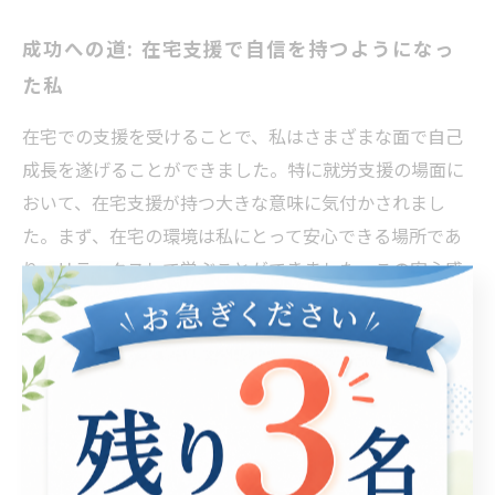
成功への道: 在宅支援で自信を持つようになっ
た私
在宅での支援を受けることで、私はさまざまな面で自己
成長を遂げることができました。特に就労支援の場面に
おいて、在宅支援が持つ大きな意味に気付かされまし
た。まず、在宅の環境は私にとって安心できる場所であ
り、リラックスして学ぶことができました。この安心感
があったからこそ、新しいスキルや知識に挑戦する勇気
を持てたのです。 また、支援者の方々からの励ましやア
ドバイスは、私の自信を高める大きな要因となりまし
た。実際に施設に通うことが難しい私にとって、支援を
通じて自分の能力を見つけられると同時に、目標に向か
って努力することの大切さを学びました。私の成長を見